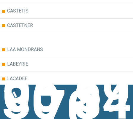
CASTETIS
CASTETNER
LAA MONDRANS
LABEYRIE
05 59
30 84
LACADEE
70
LANNEPLAA
LOUBIENG
MASLACQ