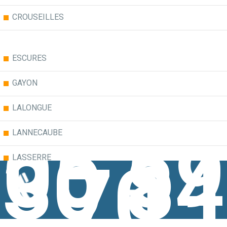
CROUSEILLES
ESCURES
GAYON
LALONGUE
05 59
LANNECAUBE
30 84
70
LASSERRE
LEMBEYE
LESPIELLE