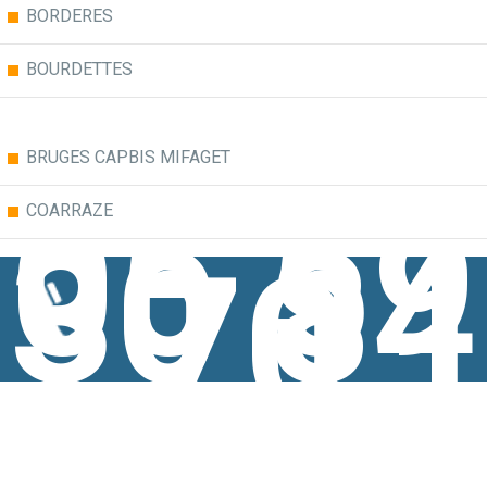
BORDERES
BOURDETTES
BRUGES CAPBIS MIFAGET
05 59
COARRAZE
30 84
70
HAUT DE BOSDARROS
IGON
LAGOS
LESTELLE BETHARRAM
MIREPEIX