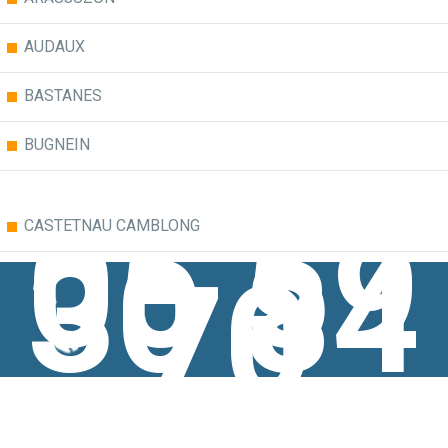
AUDAUX
BASTANES
BUGNEIN
05 59
CASTETNAU CAMBLONG
30 84
70
DOGNEN
GURS
JASSES
LAY LAMIDOU