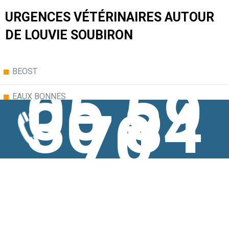
URGENCES VÉTÉRINAIRES AUTOUR
DE LOUVIE SOUBIRON
BEOST
05 59
30 84
EAUX BONNES
70
LARUNS
LOUVIE SOUBIRON