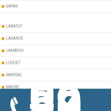
GAYAN
LABATUT
LAGARDE
LAMAYOU
LUQUET
05
MARSAC
59
30
MAURE
MONSEGUR