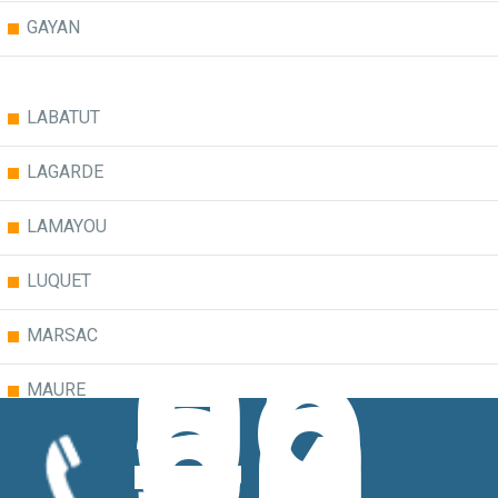
GAYAN
LABATUT
LAGARDE
LAMAYOU
LUQUET
05
MARSAC
59
30
MAURE
MONSEGUR