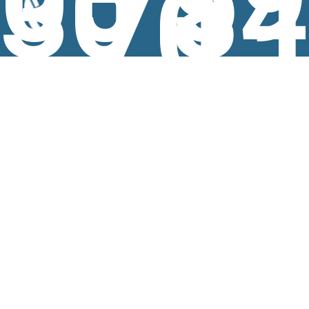
30 84
70
FERRIERES
GAILLAGOS
GEZ
LAU BALAGNAS
OUZOUS
PRECHAC
SALLES
SERE EN LAVEDAN
SIREIX