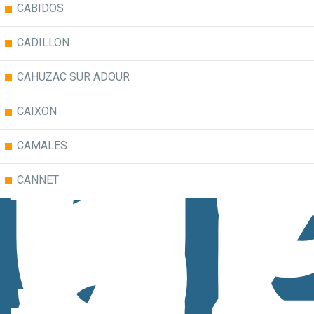
CABIDOS
0
5
CADILLON
3
8
CAHUZAC SUR ADOUR
7
CAIXON
CAMALES
CANNET
CARDESSE
CARRERE
CASTAIGNOS SOUSLENS